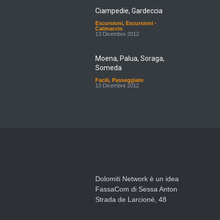
Ciampedie, Gardeccia
Escursioni
,
Escursioni -
Catinaccio
13 Dicembre 2012
Moena, Palua, Soraga,
Someda
Facili
,
Passeggiate
13 Dicembre 2012
Dolomiti Network è un idea
FassaCom di Sessa Anton
Strada de Larcionè, 48
38036 Vigo di Fassa – San