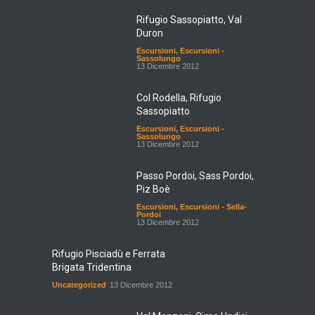
Rifugio Sassopiatto, Val
Duron
Escursioni
,
Escursioni -
Sassolungo
13 Dicembre 2012
Col Rodella, Rifugio
Sassopiatto
Escursioni
,
Escursioni -
Sassolungo
13 Dicembre 2012
Passo Pordoi, Sass Pordoi,
Piz Boè
Escursioni
,
Escursioni - Sella-
Pordoi
13 Dicembre 2012
Rifugio Pisciadù e Ferrata
Brigata Tridentina
Uncategorized
13 Dicembre 2012
Val Monzoni, Cima Undici,