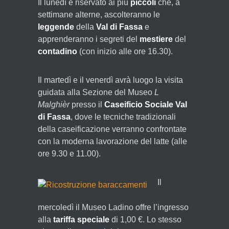
Il lunedì è riservato ai più
piccoli
che, a
settimane alterne, ascolteranno le
leggende
della
Val di Fassa
e
apprenderanno i segreti del
mestiere
del
contadino
(con inizio alle ore 16.30).
Il martedì e il venerdì avrà luogo la visita
guidata alla Sezione del Museo
L
Malghièr
presso il
Caseificio Sociale Val
di Fassa
, dove le tecniche tradizionali
della caseificazione verranno confrontate
con la moderna lavorazione del latte (alle
ore 9.30 e 11.00).
Il
mercoledì il Museo Ladino offre l’ingresso
alla
tariffa speciale
di 1,00 €. Lo stesso