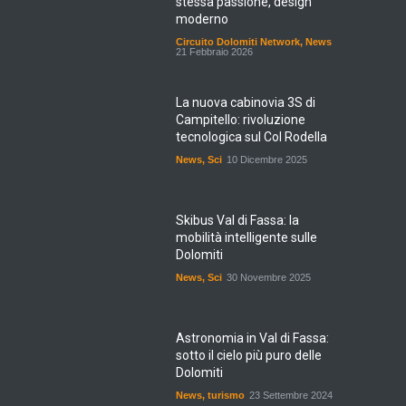
stessa passione, design
moderno
Circuito Dolomiti Network
,
News
21 Febbraio 2026
La nuova cabinovia 3S di
Campitello: rivoluzione
tecnologica sul Col Rodella
News
,
Sci
10 Dicembre 2025
Skibus Val di Fassa: la
mobilità intelligente sulle
Dolomiti
News
,
Sci
30 Novembre 2025
Astronomia in Val di Fassa:
sotto il cielo più puro delle
Dolomiti
News
,
turismo
23 Settembre 2024