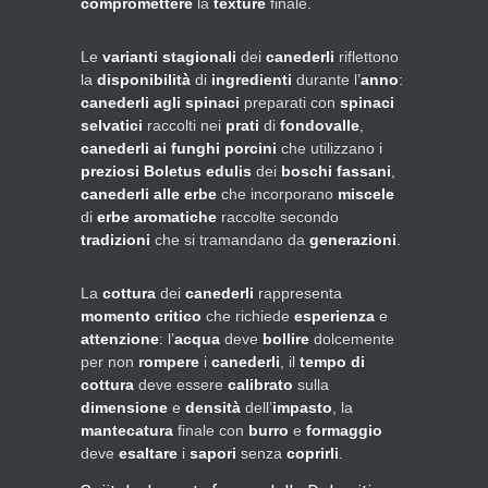
compromettere
la
texture
finale.
Le
varianti stagionali
dei
canederli
riflettono
la
disponibilità
di
ingredienti
durante l’
anno
:
canederli agli spinaci
preparati con
spinaci
selvatici
raccolti nei
prati
di
fondovalle
,
canederli ai funghi porcini
che utilizzano i
preziosi
Boletus edulis
dei
boschi fassani
,
canederli alle erbe
che incorporano
miscele
di
erbe aromatiche
raccolte secondo
tradizioni
che si tramandano da
generazioni
.
La
cottura
dei
canederli
rappresenta
momento critico
che richiede
esperienza
e
attenzione
: l’
acqua
deve
bollire
dolcemente
per non
rompere
i
canederli
, il
tempo di
cottura
deve essere
calibrato
sulla
dimensione
e
densità
dell’
impasto
, la
mantecatura
finale con
burro
e
formaggio
deve
esaltare
i
sapori
senza
coprirli
.