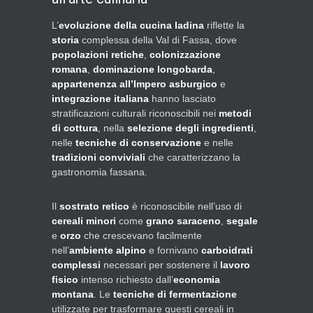
L’
evoluzione della cucina ladina
riflette la
storia
complessa della Val di Fassa, dove
popolazioni retiche
,
colonizzazione
romana
,
dominazione longobarda
,
appartenenza all’Impero asburgico
e
integrazione italiana
hanno lasciato
stratificazioni culturali riconoscibili nei
metodi
di cottura
, nella
selezione degli ingredienti
,
nelle
tecniche di conservazione
e nelle
tradizioni conviviali
che caratterizzano la
gastronomia fassana.
Il
sostrato retico
è riconoscibile nell’uso di
cereali minori
come
grano saraceno
,
segale
e
orzo
che crescevano facilmente
nell’
ambiente alpino
e fornivano
carboidrati
complessi
necessari per sostenere il
lavoro
fisico
intenso richiesto dall’
economia
montana
. Le
tecniche di fermentazione
utilizzate per trasformare questi cereali in