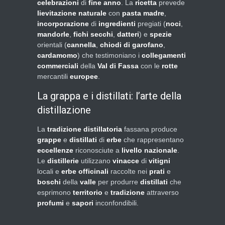
celebrazioni
di
fine anno
. La
ricetta
prevede
lievitazione naturale
con
pasta madre
,
incorporazione
di
ingredienti
pregiati (
noci
,
mandorle
,
fichi secchi
,
datteri
) e
spezie
orientali (
cannella
,
chiodi di garofano
,
cardamomo
) che testimoniano i
collegamenti
commerciali
della
Val di Fassa
con le
rotte
mercantili
europee
.
La grappa e i distillati: l’arte della
distillazione
La
tradizione distillatoria
fassana produce
grappe
e
distillati
di
erbe
che rappresentano
eccellenze
riconosciute a
livello nazionale
.
Le
distillerie
utilizzano
vinacce
di
vitigni
locali e
erbe officinali
raccolte nei
prati
e
boschi
della
valle
per produrre
distillati
che
esprimono
territorio
e
tradizione
attraverso
profumi
e
sapori
inconfondibili.