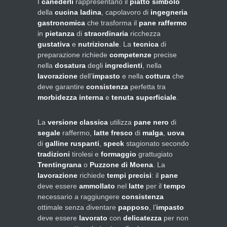
I
canederli
rappresentano il
piatto simbolo
della
cucina ladina
, capolavoro di
ingegneria
gastronomica
che trasforma il
pane raffermo
in
pietanza
di
straordinaria
ricchezza
gustativa
e
nutrizionale
. La
tecnica
di
preparazione richiede
competenze
precise
nella
dosatura
degli
ingredienti
, nella
lavorazione
dell’
impasto
e nella
cottura
che
deve garantire
consistenza
perfetta tra
morbidezza interna
e
tenuta superficiale
.
La
versione classica
utilizza
pane nero
di
segale
raffermo,
latte fresco
di
malga
,
uova
di
galline ruspanti
,
speck
stagionato secondo
tradizioni
tirolesi e
formaggio
grattugiato
Trentingrana
o
Puzzone di Moena
. La
lavorazione
richiede
tempi precisi
: il
pane
deve essere
ammollato
nel
latte
per il
tempo
necessario a raggiungere
consistenza
ottimale senza diventare
papposo
, l’
impasto
deve essere
lavorato
con
delicatezza
per non