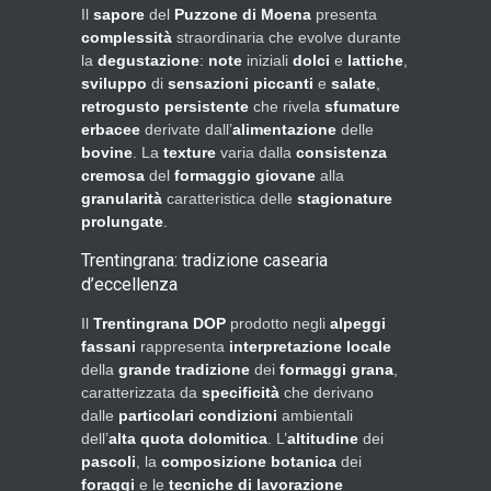
Il
sapore
del
Puzzone di Moena
presenta
complessità
straordinaria che evolve durante
la
degustazione
:
note
iniziali
dolci
e
lattiche
,
sviluppo
di
sensazioni
piccanti
e
salate
,
retrogusto
persistente
che rivela
sfumature
erbacee
derivate dall’
alimentazione
delle
bovine
. La
texture
varia dalla
consistenza
cremosa
del
formaggio giovane
alla
granularità
caratteristica delle
stagionature
prolungate
.
Trentingrana: tradizione casearia
d’eccellenza
Il
Trentingrana DOP
prodotto negli
alpeggi
fassani
rappresenta
interpretazione locale
della
grande tradizione
dei
formaggi grana
,
caratterizzata da
specificità
che derivano
dalle
particolari condizioni
ambientali
dell’
alta quota dolomitica
. L’
altitudine
dei
pascoli
, la
composizione botanica
dei
foraggi
e le
tecniche di lavorazione