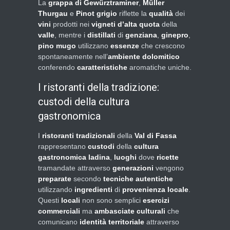
La
grappa di Gewürztraminer
,
Müller
Thurgau
e
Pinot grigio
riflette la
qualità
dei
vini
prodotti nei
vigneti d’alta quota
della
valle
, mentre i
distillati
di
genziana
,
ginepro
,
pino mugo
utilizzano
essenze
che crescono
spontaneamente nell’
ambiente dolomitico
conferendo
caratteristiche
aromatiche uniche.
I ristoranti della tradizione:
custodi della cultura
gastronomica
I
ristoranti tradizionali
della
Val di Fassa
rappresentano
custodi
della
cultura
gastronomica ladina
,
luoghi
dove
ricette
tramandate attraverso
generazioni
vengono
preparate
secondo
tecniche
autentiche
utilizzando
ingredienti
di
provenienza locale
.
Questi
locali
non sono semplici
esercizi
commerciali
ma
ambasciate culturali
che
comunicano
identità territoriale
attraverso