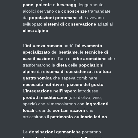
pane
,
polente
e
beveraggi
leggermente
alcolici derivano da
conoscenze
tramandate
da
popolazioni preromane
che avevano
sviluppato
sistemi di conservazione
adatti al
clima alpino
.
L’
influenza romana
portò l’
allevamento
specializzato
del
bestiame
, le
tecniche di
caseificazione
e l’uso di
erbe aromatiche
che
trasformarono la
dieta
delle
popolazioni
alpine
da
sistema di sussistenza
a
cultura
gastronomica
che sapeva combinare
necessità nutritive
e
piacere del gusto
.
L’
integrazione nell’Impero
introdusse
prodotti mediterranei
(olio d’oliva, vino,
spezie) che si mescolarono con
ingredienti
locali
creando
contaminazioni
che
arricchirono il
patrimonio culinario ladino
.
Le
dominazioni germaniche
portarono