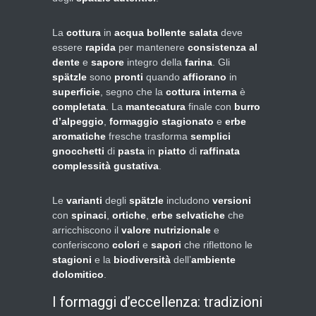
La
cottura
in
acqua bollente salata
deve
essere
rapida
per mantenere
consistenza al
dente
e
sapore
integro della
farina
. Gli
spätzle
sono
pronti
quando
affiorano
in
superficie
, segno che la
cottura interna
è
completata
. La
mantecatura
finale con
burro
d’alpeggio
,
formaggio stagionato
e
erbe
aromatiche
fresche trasforma
semplici
gnocchetti
di
pasta
in
piatto
di
raffinata
complessità gustativa
.
Le
varianti
degli
spätzle
includono
versioni
con
spinaci
,
ortiche
,
erbe selvatiche
che
arricchiscono il
valore nutrizionale
e
conferiscono
colori
e
sapori
che riflettono le
stagioni
e la
biodiversità
dell’
ambiente
dolomitico
.
I formaggi d’eccellenza: tradizioni