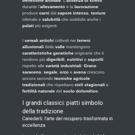
benessere animale
. L’
assenza di stress
durante l’
allevamento
e la
lavorazione
produce
carni
dal
sapore intenso
,
texture
ottimale e
salubrità
che soddisfa anche i
palati
più esigenti.
I
cereali antichi
coltivati nei
terreni
alluvionali
della
valle
mantengono
caratteristiche genetiche
originarie che li
rendono più
digeribili
,
nutritivi
e
saporiti
rispetto alle
varietà industriali
.
Grano
saraceno
,
segale
,
orzo
e
avena
crescono
ancora secondo
tecniche agricole
tradizionali
che rispettano
cicli stagionali
e
fertilità naturale
del
suolo dolomitico
.
I grandi classici: piatti simbolo
della tradizione
Canederli: l’arte del recupero trasformata in
eccellenza