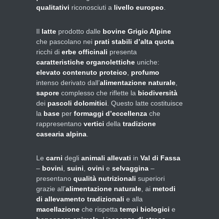
qualitativi
riconosciuti a
livello europeo
.
Il
latte
prodotto dalle
bovine Grigio Alpine
che pascolano nei
prati stabili d’alta quota
ricchi di
erbe officinali
presenta
caratteristiche organolettiche
uniche:
elevato contenuto proteico
,
profumo
intenso derivato dall’
alimentazione naturale
,
sapore
complesso che riflette la
biodiversità
dei
pascoli dolomitici
. Questo latte costituisce
la
base
per
formaggi d’eccellenza
che
rappresentano
vertici
della
tradizione
casearia alpina
.
Le
carni
degli
animali allevati
in
Val di Fassa
–
bovini
,
suini
,
ovini
e
selvaggina
–
presentano
qualità nutrizionali
superiori
grazie all’
alimentazione naturale
, ai
metodi
di allevamento tradizionali
e alla
macellazione
che rispetta
tempi biologici
e