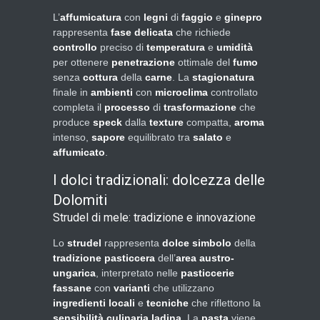
L’
affumicatura
con
legni
di
faggio
e
ginepro
rappresenta
fase delicata
che richiede
controllo
preciso di
temperatura
e
umidità
per ottenere
penetrazione
ottimale del
fumo
senza
cottura
della
carne
. La
stagionatura
finale in
ambienti
con
microclima
controllato
completa il
processo
di
trasformazione
che
produce
speck
dalla
texture
compatta,
aroma
intenso,
sapore
equilibrato tra
salato
e
affumicato
.
I dolci tradizionali: dolcezza delle
Dolomiti
Strudel di mele: tradizione e innovazione
Lo
strudel
rappresenta
dolce simbolo
della
tradizione pasticcera
dell’
area austro-
ungarica
, interpretato nelle
pasticcerie
fassane
con
varianti
che utilizzano
ingredienti locali
e
tecniche
che riflettono la
sensibilità culinaria ladina
. La
pasta
viene