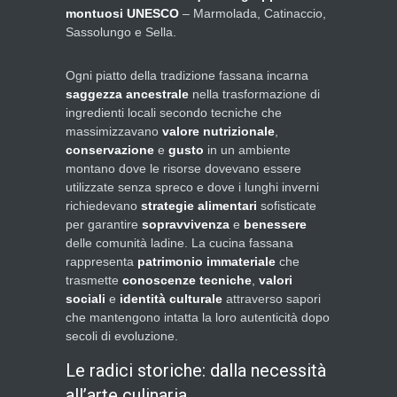
montuosi UNESCO
– Marmolada, Catinaccio,
Sassolungo e Sella.
Ogni piatto della tradizione fassana incarna
saggezza ancestrale
nella trasformazione di
ingredienti locali secondo tecniche che
massimizzavano
valore nutrizionale
,
conservazione
e
gusto
in un ambiente
montano dove le risorse dovevano essere
utilizzate senza spreco e dove i lunghi inverni
richiedevano
strategie alimentari
sofisticate
per garantire
sopravvivenza
e
benessere
delle comunità ladine. La cucina fassana
rappresenta
patrimonio immateriale
che
trasmette
conoscenze tecniche
,
valori
sociali
e
identità culturale
attraverso sapori
che mantengono intatta la loro autenticità dopo
secoli di evoluzione.
Le radici storiche: dalla necessità
all’arte culinaria