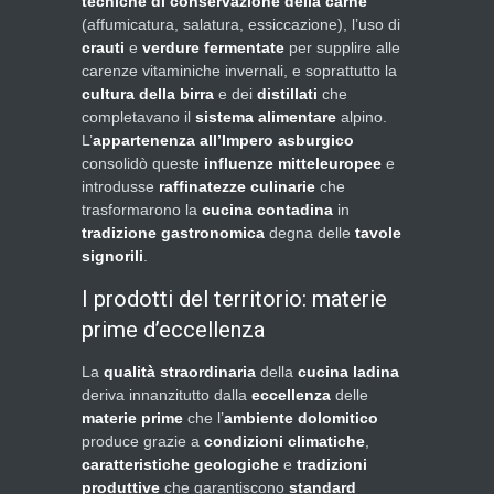
tecniche di conservazione della carne
(affumicatura, salatura, essiccazione), l’uso di
crauti
e
verdure fermentate
per supplire alle
carenze vitaminiche invernali, e soprattutto la
cultura della birra
e dei
distillati
che
completavano il
sistema alimentare
alpino.
L’
appartenenza all’Impero asburgico
consolidò queste
influenze mitteleuropee
e
introdusse
raffinatezze culinarie
che
trasformarono la
cucina contadina
in
tradizione gastronomica
degna delle
tavole
signorili
.
I prodotti del territorio: materie
prime d’eccellenza
La
qualità straordinaria
della
cucina ladina
deriva innanzitutto dalla
eccellenza
delle
materie prime
che l’
ambiente dolomitico
produce grazie a
condizioni climatiche
,
caratteristiche geologiche
e
tradizioni
produttive
che garantiscono
standard