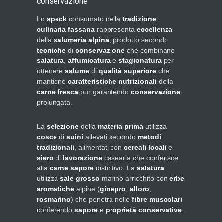
conservazione
Lo
speck
consumato nella
tradizione
culinaria fassana
rappresenta
eccellenza
della
salumeria alpina
, prodotto secondo
tecniche
di
conservazione
che combinano
salatura
,
affumicatura
e
stagionatura
per
ottenere
salume
di
qualità superiore
che
mantiene
caratteristiche nutrizionali
della
carne fresca
pur garantendo
conservazione
prolungata.
La
selezione
della
materia prima
utilizza
cosce
di
suini
allevati secondo
metodi
tradizionali
, alimentati con
cereali locali
e
siero
di
lavorazione
casearia che conferisce
alla
carne
sapore
distintivo. La
salatura
utilizza
sale grosso
marino arricchito con
erbe
aromatiche
alpine (
ginepro
,
alloro
,
rosmarino
) che penetra nelle
fibre muscolari
conferendo
sapore
e
proprietà conservative
.