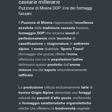
casearie millenarie
Puzzone di Moena DOP: il re dei formaggi
fassani
Il
Puzzone di Moena
rappresenta l’
eccellenza
assoluta
della
tradizione casearia
fassana,
formaggio DOP
che incarna
secoli
di
perfezionamento
delle
tecniche
di
caseificazione
e
stagionatura
in
ambiente
alpino
. Il
nome
dialettale “
Spretz Tzaorì
”
(formaggio che puzza) riflette l’
ironia
affettuosa con cui le
popolazioni ladine
definivano questo
prodotto
dall’
aroma
intenso
ma dal
sapore
straordinariamente
raffinato
.
La
produzione
utilizza esclusivamente
latte
di
bovine Grigio Alpine
alimentate con
foraggi
naturali dei
pascoli d’alta quota
, conferendo
al
formaggio
caratteristiche organolettiche
uniche che riflettono la
biodiversità
vegetale