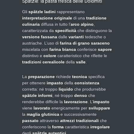
Spätzle: la pasta fresca delle Dolomiti
Gli
spätzle ladini
rappresentano
interpretazione originale
di una
tradizione
culinaria
diffusa in tutto l’
arco alpino
,
caratterizzata da
specificità
che distinguono la
versione fassana
dalle
varianti
tedesche o
austriache. L’uso di
farina di grano saraceno
miscelata con
farina bianca
conferisce
sapore
distintivo e
colore
caratteristico che riflette le
tradizioni cerealicole
della
valle
.
La
preparazione
richiede
tecnica
specifica
per ottenere
impasto
della
consistenza
corretta: né troppo
liquido
che produrrebbe
spätzle
informi
, né troppo
denso
che
renderebbe difficile la
lavorazione
. L’
impasto
viene
lavorato
energicamente per
sviluppare
la
maglia glutinica
e successivamente
passato
attraverso
attrezzi tradizionali
che
conferiscono la
forma
caratteristica
irregolare
degli
spätzle autentici
.