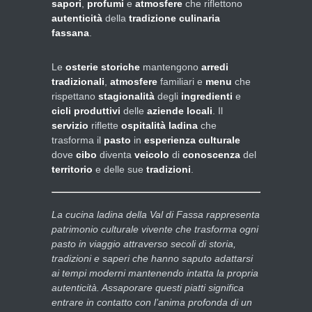
sapori
,
profumi
e
atmosfere
che riflettono
autenticità
della
tradizione culinaria
fassana
.
Le
osterie storiche
mantengono
arredi
tradizionali
,
atmosfere
familiari e
menu
che
rispettano
stagionalità
degli
ingredienti
e
cicli produttivi
delle
aziende locali
. Il
servizio
riflette
ospitalità ladina
che
trasforma il
pasto
in
esperienza culturale
dove
cibo
diventa
veicolo
di
conoscenza
del
territorio
e delle sue
tradizioni
.
La cucina ladina della Val di Fassa rappresenta
patrimonio culturale vivente che trasforma ogni
pasto in viaggio attraverso secoli di storia,
tradizioni e saperi che hanno saputo adattarsi
ai tempi moderni mantenendo intatta la propria
autenticità. Assaporare questi piatti significa
entrare in contatto con l’anima profonda di un