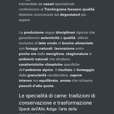
tramandate da
casari
specializzati
conferiscono al
Trentingrana fassano
qualità
distintive riconosciute dai
degustatori
più
esperti.
La
produzione
segue
disciplinari
rigorosi che
garantiscono
autenticità
e
qualità
: utilizzo
esclusivo di
latte crudo
di
bovine alimentate
con
foraggi naturali
,
lavorazione
entro
poche ore
dalla
mungitura
,
stagionatura
in
ambienti naturali
che sfruttano
caratteristiche climatiche
specifiche
dell’
ambiente alpino
. Il
risultato
è
formaggio
dalla
granularità
caratteristica,
sapore
intenso
ma
equilibrato
,
aroma
che richiama
pascoli d’alta quota
.
Le specialità di carne: tradizioni di
conservazione e trasformazione
Speck dell’Alto Adige: l’arte della