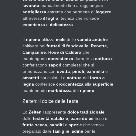
lavorata
manualmente fino a raggiungere
sottigliezza
estrema che permette di
leggere
attraverso il
foglio
, tecnica che richiede
esperienza
e
delicatezza
.
Il
ripieno
utilizza
mele
delle
varietà antiche
coltivate nei
frutteti
di
fondovalle
:
Renette
,
Campanine
,
Rose di Caldaro
che
mantengono
consistenza
durante la
cottura
e
conferiscono
sapori
complessi che si
armonizzano con
uvetta
,
pinoli
,
cannella
e
amaretti
sbriciolati. La
cottura
nel
forno a
legna
conferisce
croccantezza
alla
superficie
mantenendo
morbidezza
del
ripieno
.
Zelten: il dolce delle feste
Lo
Zelten
rappresenta
dolce tradizionale
delle
festività natalizie
,
pane dolce
ricco di
frutta secca
,
canditi
e
spezie
che veniva
preparato dalle
famiglie ladine
per le