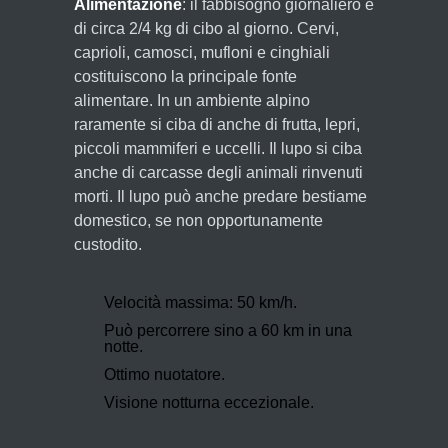
Alimentazione
: il fabbisogno giornaliero è
di circa 2/4 kg di cibo al giorno. Cervi,
caprioli, camosci, mufloni e cinghiali
costituiscono la principale fonte
alimentare. In un ambiente alpino
raramente si ciba di anche di frutta, lepri,
piccoli mammiferi e uccelli. Il lupo si ciba
anche di carcasse degli animali rinvenuti
morti. Il lupo può anche predare bestiame
domestico, se non opportunamente
custodito.
Velocità massima: 50 km/h.
Può percorrere sino a 60 km in una
notte.
Ottimo nuotatore.
Visione notturna eccezionale.