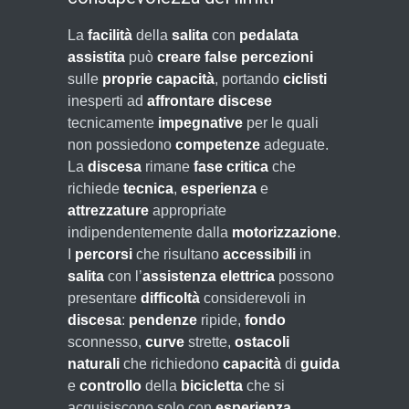
La
facilità
della
salita
con
pedalata
assistita
può
creare
false percezioni
sulle
proprie capacità
, portando
ciclisti
inesperti ad
affrontare
discese
tecnicamente
impegnative
per le quali
non possiedono
competenze
adeguate.
La
discesa
rimane
fase critica
che
richiede
tecnica
,
esperienza
e
attrezzature
appropriate
indipendentemente dalla
motorizzazione
.
I
percorsi
che risultano
accessibili
in
salita
con l’
assistenza elettrica
possono
presentare
difficoltà
considerevoli in
discesa
:
pendenze
ripide,
fondo
sconnesso,
curve
strette,
ostacoli
naturali
che richiedono
capacità
di
guida
e
controllo
della
bicicletta
che si
acquisiscono solo con
esperienza
.