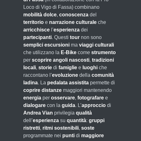
Loco di Vigo di Fassa) combinano
mobilità dolce
,
conoscenza
del
territorio
e
narrazione culturale
che
arricchisce
l’
esperienza
dei
partecipanti
. Questi
tour
non sono
semplici
escursioni
ma
viaggi culturali
che utilizzano la
E-Bike
come
strumento
per
scoprire
angoli nascosti
,
tradizioni
locali
,
storie
di
famiglie
e
luoghi
che
raccontano l’
evoluzione
della
comunità
ladina
. La
pedalata assistita
permette di
coprire
distanze
maggiori mantenendo
energia
per
osservare
,
fotografare
e
dialogare
con la
guida
. L’
approccio
di
Andrea Vian
privilegia
qualità
dell’
esperienza
su
quantità
:
gruppi
ristretti
,
ritmi
sostenibili
,
soste
programmate nei
punti
di
maggiore