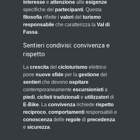
interesse
e
attenzione
alle
esigenze
specifiche dei
partecipanti
. Questa
filosofia
riflette i
valori
del
turismo
responsabile
che caratterizza la
Val di
Fassa
.
Sentieri condivisi: convivenza e
rispetto
La
crescita
del
cicloturismo
elettrico
pone
nuove sfide
per la
gestione
dei
sentieri
che devono
ospitare
contemporaneamente
escursionisti
a
piedi
,
ciclisti tradizionali
e
utilizzatori
di
E-Bike
. La
convivenza
richiede
rispetto
reciproco
,
comportamenti
responsabili e
conoscenza
delle
regole
di
precedenza
e
sicurezza
.