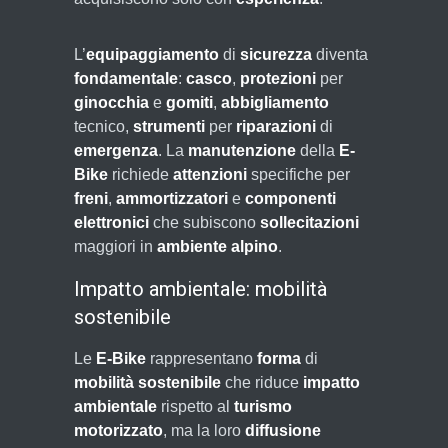
L’
equipaggiamento
di
sicurezza
diventa
fondamentale
:
casco
,
protezioni
per
ginocchia
e
gomiti
,
abbigliamento
tecnico,
strumenti
per
riparazioni
di
emergenza
. La
manutenzione
della
E-
Bike
richiede
attenzioni
specifiche per
freni
,
ammortizzatori
e
componenti
elettronici
che subiscono
sollecitazioni
maggiori in
ambiente alpino
.
Impatto ambientale: mobilità
sostenibile
Le
E-Bike
rappresentano
forma
di
mobilità sostenibile
che riduce
impatto
ambientale
rispetto al
turismo
motorizzato
, ma la loro
diffusione