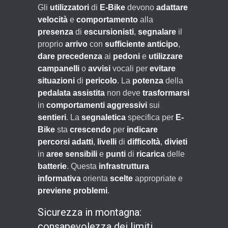
Gli
utilizzatori
di
E-Bike
devono
adattare
velocità
e
comportamento
alla
presenza
di
escursionisti
,
segnalare
il
proprio
arrivo
con
sufficiente
anticipo
,
dare precedenza
ai
pedoni
e
utilizzare
campanelli
o
avvisi
vocali per
evitare
situazioni
di
pericolo
. La
potenza
della
pedalata assistita
non deve
trasformarsi
in
comportamenti aggressivi
sui
sentieri
. La
segnaletica
specifica per
E-
Bike
sta
crescendo
per
indicare
percorsi
adatti
,
livelli
di
difficoltà
,
divieti
in
aree sensibili
e
punti
di
ricarica
delle
batterie
. Questa
infrastruttura
informativa
orienta
scelte
appropriate e
previene
problemi
.
Sicurezza in montagna:
consapevolezza dei limiti