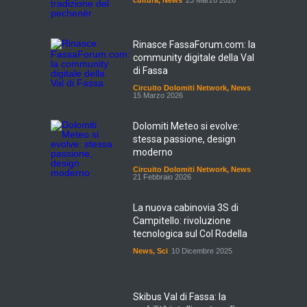
cultura
,
News
23 Marzo 2026
Rinasce FassaForum.com: la
community digitale della Val
di Fassa
Circuito Dolomiti Network
,
News
15 Marzo 2026
Dolomiti Meteo si evolve:
stessa passione, design
moderno
Circuito Dolomiti Network
,
News
21 Febbraio 2026
La nuova cabinovia 3S di
Campitello: rivoluzione
tecnologica sul Col Rodella
News
,
Sci
10 Dicembre 2025
Skibus Val di Fassa: la
mobilità intelligente sulle