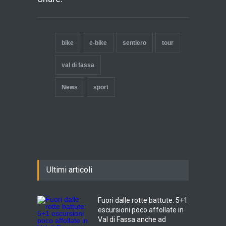
bike
e-bike
sentiero
tour
val di fassa
News
sport
Ultimi articoli
Fuori dalle rotte battute: 5+1
escursioni poco affollate in
Val di Fassa anche ad