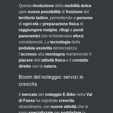
Questa
rivoluzione
della
mobilità dolce
apre
nuove possibilità
di
fruizione
del
territorio ladino
, permettendo a
persone
di
ogni età
e
preparazione fisica
di
raggiungere
malghe
,
rifugi
e
punti
panoramici
che richiedevano
sforzi
considerevoli. La
tecnologia
della
pedalata assistita
democratizza
l’
accesso
alla
montagna
mantenendo il
piacere
dell’
attività fisica
e il
contatto
diretto
con la
natura
.
Boom del noleggio: servizi in
crescita
Il
mercato
del
noleggio E-Bike
nella
Val
di Fassa
ha registrato
crescita
straordinaria, con
nuove attività
che si
sono
specializzate
per
soddisfare
la