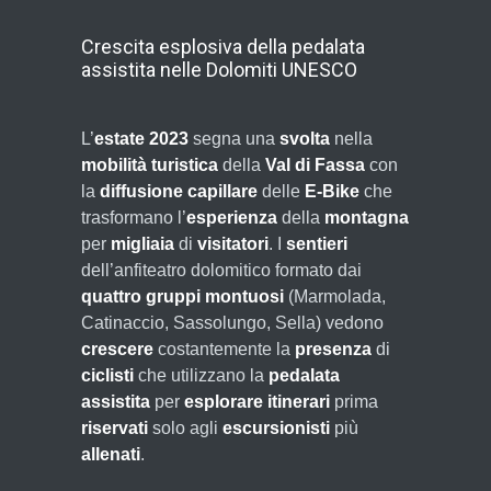
Crescita esplosiva della pedalata
assistita nelle Dolomiti UNESCO
L’
estate 2023
segna una
svolta
nella
mobilità turistica
della
Val di Fassa
con
la
diffusione capillare
delle
E-Bike
che
trasformano l’
esperienza
della
montagna
per
migliaia
di
visitatori
. I
sentieri
dell’anfiteatro dolomitico formato dai
quattro gruppi montuosi
(Marmolada,
Catinaccio, Sassolungo, Sella) vedono
crescere
costantemente la
presenza
di
ciclisti
che utilizzano la
pedalata
assistita
per
esplorare
itinerari
prima
riservati
solo agli
escursionisti
più
allenati
.