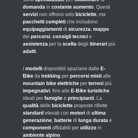
domanda
in
costante aumento
. Questi
servizi
non offrono solo
biciclette
, ma
pacchetti completi
che includono
equipaggiamenti
di
sicurezza
,
mappe
dei
percorsi
,
consigli tecnici
e
assistenza
per la
scelta
degli
itinerari
più
adatti
.
I
modelli
disponibili spaziano dalle
E-
Bike
da
trekking
per
percorsi
misti
alle
mountain bike elettriche
per
terreni
più
impegnativi
, fino alle
E-Bike
turistiche
ideali per
famiglie
e
principianti
. La
qualità
delle
biciclette
proposte riflette
standard
elevati con
motori
di
ultima
generazione
,
batterie
di
lunga durata
e
componenti
affidabili per
utilizzo
in
ambiente alpino
.