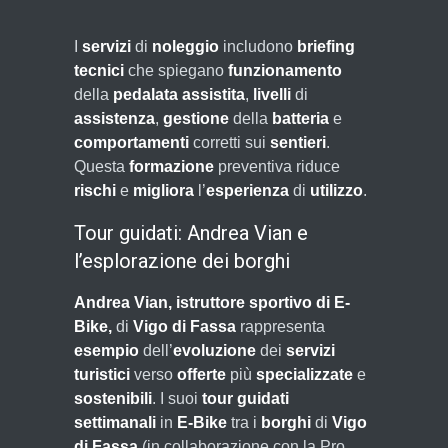
I
servizi
di
noleggio
includono
briefing
tecnici
che spiegano
funzionamento
della
pedalata assistita
,
livelli
di
assistenza
,
gestione
della
batteria
e
comportamenti
corretti sui
sentieri
.
Questa
formazione
preventiva riduce
rischi
e
migliora
l’
esperienza
di
utilizzo
.
Tour guidati: Andrea Vian e
l’esplorazione dei borghi
Andrea Vian, istruttore sportivo di E-
Bike,
di
Vigo di Fassa
rappresenta
esempio
dell’
evoluzione
dei
servizi
turistici
verso
offerte
più
specializzate
e
sostenibili
. I suoi
tour guidati
settimanali
in
E-Bike
tra i
borghi
di
Vigo
di Fassa
(in collaborazione con la Pro