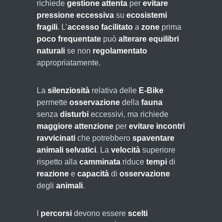
richiede
gestione attenta
per
evitare
pressione eccessiva
su
ecosistemi
fragili
. L’
accesso facilitato
a
zone
prima
poco frequentate
può
alterare
equilibri
naturali
se non
regolamentato
appropriatamente.
La
silenziosità
relativa delle
E-Bike
permette
osservazione
della
fauna
senza
disturbi
eccessivi, ma richiede
maggiore attenzione
per
evitare
incontri
ravvicinati
che potrebbero
spaventare
animali selvatici
. La
velocità
superiore
rispetto alla
camminata
riduce
tempi
di
reazione
e
capacità
di
osservazione
degli
animali
.
I
percorsi
devono essere
scelti