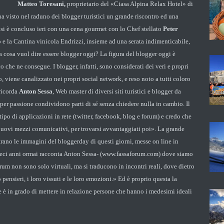
Matteo Toresani,
proprietario del «Ciasa Alpina Relax Hotel» di
 visto nel raduno dei blogger turistici un grande riscontro ed una
si è concluso ieri con una cena gourmet con lo Chef stellato
Peter
zo e la Cantina vinicola Endrizzi, insieme ad una serata indimenticabile,
Ma cosa vuol dire essere blogger oggi? La figura del blogger oggi è
o che ne consegue. I blogger, infatti, sono considerati dei veri e propri
, viene canalizzato nei propri social network, e reso noto a tutti coloro
 ricorda
Anton Sessa
, Web master di diversi siti turistici e blogger da
 per passione condividono parti di sé senza chiedere nulla in cambio. Il
tipo di applicazioni in rete (twitter, facebook, blog e forum) e credo che
 nuovi mezzi comunicativi, per trovarsi avvantaggiati poi». La grande
strano le immagini del bloggerday di questi giorni, messe on line in
dieci anni ormai racconta Anton Sessa- (www.fassaforum.com) dove siamo
rum non sono solo virtuali, ma si traducono in incontri reali, dove dietro
pensieri, i loro vissuti e le loro emozioni.» Ed è proprio questa la
 è in grado di mettere in relazione persone che hanno i medesimi ideali