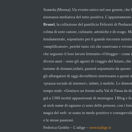
Someda (Moena). Un evento unico nel suo genere, che ha
risonanza mediatica del tutto positiva. L’appuntamento 
Brunel
, la collezione del pastificio Felicetti di Predaz
colma di note canore, culinarie, artistiche e di svago. 
fondamentale, soprattutto per il grande riscontro turistic
«amplificatori», perché tutto ciò che osservano e vivono
che seguono il loro lavoro letterario.«I blogger – come
diversi anni – sono gli agenti di viaggio del futuro, che
turismo di domani,infatti, passerà soprattutto da questo 
gli albergatori di oggi dovrebbero interessarsi a questi
«piazza sociale di internet», infatti, è mobile. Lo dimo
tempo reale. «Gestisco un forum sulla Val di Fassa da 
già a 1300 iscritti appassionati di montagna. I Blog e fo
ai nick name di ognuno ci sono delle persone, con i loro 
magia del web: se usato in modo positivo e consapevole
e le stesse passioni.
Federica Giobbe – L’adige –
www.ladige.it