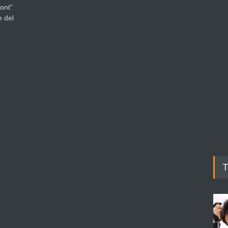
ont”
e del
T