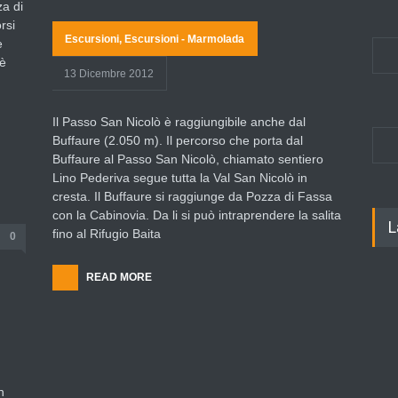
za di
rsi
Escursioni
,
Escursioni - Marmolada
e
 è
13 Dicembre 2012
Il Passo San Nicolò è raggiungibile anche dal
Buffaure (2.050 m). Il percorso che porta dal
Buffaure al Passo San Nicolò, chiamato sentiero
Lino Pederiva segue tutta la Val San Nicolò in
cresta. Il Buffaure si raggiunge da Pozza di Fassa
con la Cabinovia. Da li si può intraprendere la salita
L
fino al Rifugio Baita
0
READ MORE
n