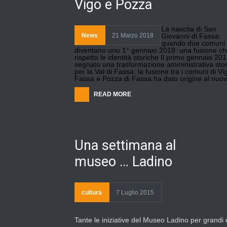
Vigo e Pozza
La nascita di San
News
21 Marzo 2018
Giovanni di Fassa:
quando due comuni
diventano uno 1° gennaio 2018: una fusione c
rispetta le identità storiche Il primo gennaio 20
segnato una trasformazione amministrativa stor
per la Val di Fassa: la fusione tra i comuni di Vi
Fassa e Pozza di Fassa ha dato origine al nuo
READ MORE
Una settimana al
museo … Ladino
cultura
7 Luglio 2015
Tante le iniziative del Museo Ladino per grandi 