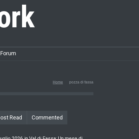
ork
 Forum
Home
pozza di fassa
ost Read
Commented
uglio 2026 in Val di Fassa: Un mese di