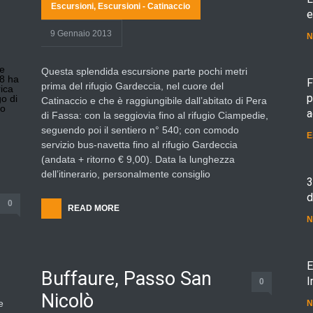
Escursioni
,
Escursioni - Catinaccio
e
9 Gennaio 2013
N
he
Questa splendida escursione parte pochi metri
18 ha
F
prima del rifugio Gardeccia, nel cuore del
ica
p
go di
Catinaccio e che è raggiungibile dall’abitato di Pera
vo
a
di Fassa: con la seggiovia fino al rifugio Ciampedie,
seguendo poi il sentiero n° 540; con comodo
E
servizio bus-navetta fino al rifugio Gardeccia
(andata + ritorno € 9,00). Data la lunghezza
dell’itinerario, personalmente consiglio
3
d
0
READ MORE
N
E
Buffaure, Passo San
I
0
Nicolò
e
N