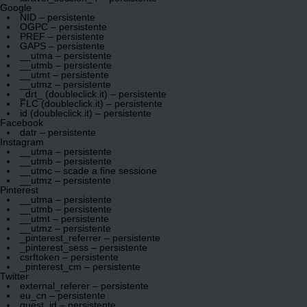
Google
NID – persistente
OGPC – persistente
PREF – persistente
GAPS – persistente
__utma – persistente
__utmb – persistente
__utmt – persistente
__utmz – persistente
_drt_ (doubleclick.it) – persistente
FLC (doubleclick.it) – persistente
id (doubleclick.it) – persistente
Facebook
datr – persistente
Instagram
__utma – persistente
__utmb – persistente
__utmc – scade a fine sessione
__utmz – persistente
Pinterest
__utma – persistente
__utmb – persistente
__utmt – persistente
__utmz – persistente
_pinterest_referrer – persistente
_pinterest_sess – persistente
csrftoken – persistente
_pinterest_cm – persistente
Twitter
external_referer – persistente
eu_cn – persistente
guest_id – persistente