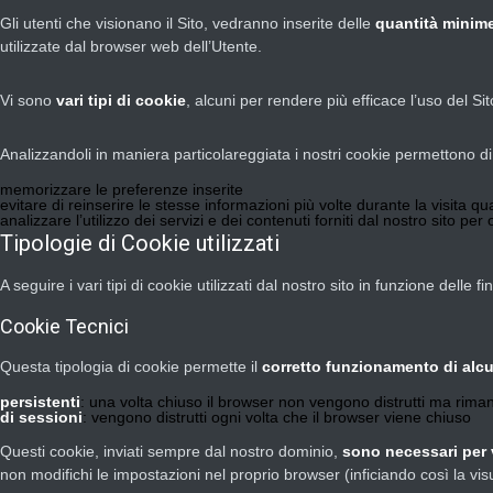
Gli utenti che visionano il Sito, vedranno inserite delle
quantità minime
utilizzate dal browser web dell’Utente.
Vi sono
vari tipi di cookie
, alcuni per rendere più efficace l’uso del Sit
Analizzandoli in maniera particolareggiata i nostri cookie permettono di
memorizzare le preferenze inserite
evitare di reinserire le stesse informazioni più volte durante la visit
analizzare l’utilizzo dei servizi e dei contenuti forniti dal nostro sito per
Tipologie di Cookie utilizzati
A seguire i vari tipi di cookie utilizzati dal nostro sito in funzione delle fi
Cookie Tecnici
Questa tipologia di cookie permette il
corretto funzionamento di alcu
persistenti
: una volta chiuso il browser non vengono distrutti ma rim
di sessioni
: vengono distrutti ogni volta che il browser viene chiuso
Questi cookie, inviati sempre dal nostro dominio,
sono necessari per v
non modifichi le impostazioni nel proprio browser (inficiando così la vis