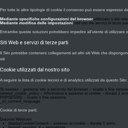
Per tutte le altre tipologie di cookie il consenso può essere espresso d
Mediante specifiche configurazioni del browser
utilizzato o dei rel
Mediante modifica delle impostazioni
nell’uso dei servizi di terze par
Entrambe queste soluzioni potrebbero impedire all’utente di utilizzare o 
Siti Web e servizi di terze parti
Il Sito potrebbe contenere collegamenti ad altri siti Web che dispongon
siti
Cookie utilizzati dal nostro sito
A seguire la lista di cookie tecnici e di analytics utilizzati da questo Sito:
SLnewses – gestione sito a seconda del browser – scade a fine sessi
viewed_cookie_policy – informativa e assenso ai cookie – durata 1 an
PHPSESSID – scade a fine sessione
_icl_current_language
Cookie di terze parti:
Dolomiti Webcam
displayCookieConsent – assenso ai cookie – durata 1 anno
laravel_session_4 – persistente