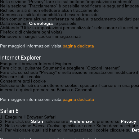
Nella sezione “Privacy” fare clic sul bottone “impostazioni contenuti”
Nella sezione “Tracciamento” è possibile modificare le seguenti imposta
Richiedi ai siti di non effettuare alcun tracciamento
Comunica ai siti la disponibilità ad essere tracciato
Non comunicare alcuna preferenza relativa al tracciamento dei dati per
Dalla sezione “
Cronologia
” è possibile:
Abilitando “Utilizza impostazioni personalizzate” selezionare di accettare
Firefox o di chiedere ogni volta)
Rimuovere i singoli cookie immagazzinati
Per maggiori informazioni visita
pagina dedicata
Internet Explorer
Eseguire il browser Internet Explorer
Fare clic sul pulsante Strumenti e scegliere “Opzioni Internet”
Fare clic su scheda “Privacy” e nella sezione impostazioni modificare il 
Bloccare tutti i cookie
Consentire tutti i cookie
Selezione dei siti da cui ottenere cookie: spostare il cursore in una pos
internet e quindi premere su Blocca o Consenti
Per maggiori informazioni visita
pagina dedicata
Safari 6
Eseguire il Browser Safari
Fare click su
Safari
, selezionare
Preferenze
e premere su
Privacy
Nella sezione
Blocca Cookie
specificare come Safari deve accettare i 
Per visionare quali siti hanno immagazzinato i cookie cliccare su
Det