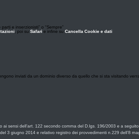
e parti e inserzionisti” o “Sempre”
tazioni
, poi su
Safari
e infine su
Cancella Cookie e dati
 vengono inviati da un dominio diverso da quello che si sta visitando verra
ito ai sensi dell’art. 122 secondo comma del D.lgs. 196/2003 e a seguito 
 del 3 giugno 2014 e relativo registro dei provvedimenti n.229 dell’8 m