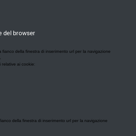
e del browser
 fianco della finestra di inserimento url per la navigazione
“
relative ai cookie:
ianco della finestra di inserimento url per la navigazione