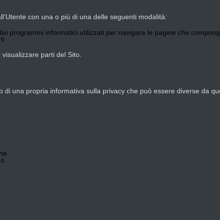
all’Utente con una o più di una delle seguenti modalità:
ativi programmi informatici utilizzati per navigare le pagine che compongo
ti
visualizzare parti del Sito.
o di una propria informativa sulla privacy che può essere diverse da que
one
no