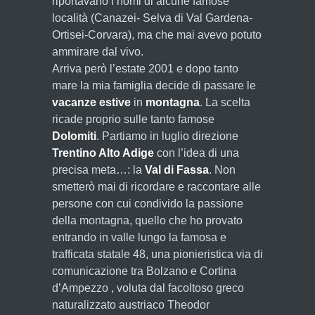
riportavano i nomi di alcune famose
località (Canazei- Selva di Val Gardena-
Ortisei-Corvara), ma che mai avevo potuto
ammirare dal vivo.
Arriva però l’estate 2001 e dopo tanto
mare la mia famiglia decide di passare le
vacanze estive
in
montagna
. La scelta
ricade proprio sulle tanto famose
Dolomiti
. Partiamo in luglio direzione
Trentino Alto Adige
con l’idea di una
precisa meta…: la
Val di Fassa
. Non
smetterò mai di ricordare e raccontare alle
persone con cui condivido la passione
della montagna, quello che ho provato
entrando in valle lungo la famosa e
trafficata statale 48, una pionieristica via di
comunicazione tra Bolzano e Cortina
d’Ampezzo , voluta dal facoltoso greco
naturalizzato austriaco Theodor