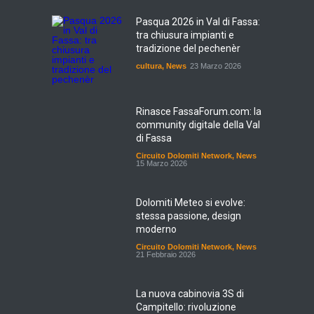
Pasqua 2026 in Val di Fassa:
tra chiusura impianti e
tradizione del pechenèr
cultura
,
News
23 Marzo 2026
Rinasce FassaForum.com: la
community digitale della Val
di Fassa
Circuito Dolomiti Network
,
News
15 Marzo 2026
Dolomiti Meteo si evolve:
stessa passione, design
moderno
Circuito Dolomiti Network
,
News
21 Febbraio 2026
La nuova cabinovia 3S di
Campitello: rivoluzione
tecnologica sul Col Rodella