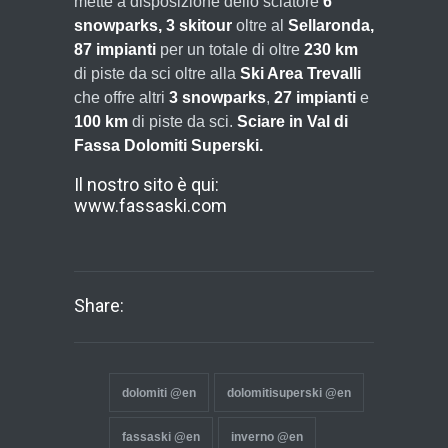
mette a disposizione dello sciatore
6
snowparks, 3 skitour
oltre al
Sellaronda,
87 impianti
per un totale di oltre
230 km
di piste da sci oltre alla
Ski Area Trevalli
che offre altri
3 snowparks
,
27 impianti
e
100 km
di piste da sci.
Sciare in Val di
Fassa Dolomiti Superski.
Il nostro sito è qui:
www.fassaski.com
Share:
dolomiti @en
dolomitisuperski @en
fassaski @en
inverno @en