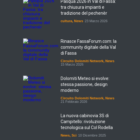
Pasqua 2026 in Val di Fassa:
tra chiusura impianti e
tradizione del pechenèr
cultura
,
News
23 Marzo 2026
Rinasce FassaForum.com: la
community digitale della Val
di Fassa
Circuito Dolomiti Network
,
News
15 Marzo 2026
Dolomiti Meteo si evolve:
stessa passione, design
moderno
Circuito Dolomiti Network
,
News
21 Febbraio 2026
La nuova cabinovia 3S di
Campitello: rivoluzione
tecnologica sul Col Rodella
News
,
Sci
10 Dicembre 2025