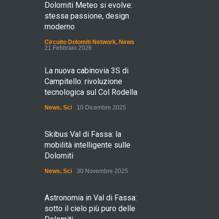
Dolomiti Meteo si evolve:
stessa passione, design
moderno
Circuito Dolomiti Network
,
News
21 Febbraio 2026
La nuova cabinovia 3S di
Campitello: rivoluzione
tecnologica sul Col Rodella
News
,
Sci
10 Dicembre 2025
Skibus Val di Fassa: la
mobilità intelligente sulle
Dolomiti
News
,
Sci
30 Novembre 2025
Astronomia in Val di Fassa:
sotto il cielo più puro delle