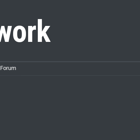
work
 Forum