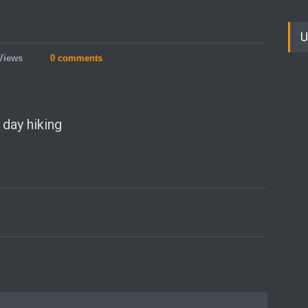
U
Views
0 comments
day hiking