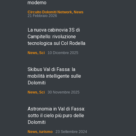
moderno
Circuito Dolomiti Network
,
News
21 Febbraio 2026
La nuova cabinovia 3S di
Campitello: rivoluzione
tecnologica sul Col Rodella
News
,
Sci
10 Dicembre 2025
Skibus Val di Fassa: la
mobilità intelligente sulle
Dolomiti
News
,
Sci
30 Novembre 2025
Astronomia in Val di Fassa:
sotto il cielo più puro delle
Dolomiti
News
,
turismo
23 Settembre 2024