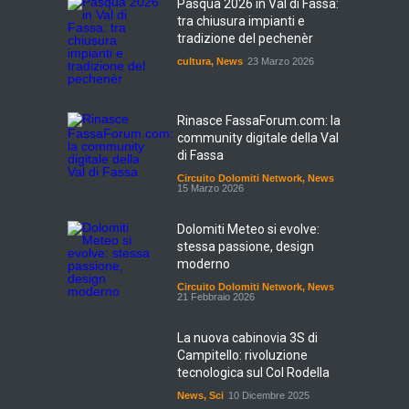
Pasqua 2026 in Val di Fassa:
tra chiusura impianti e
tradizione del pechenèr
cultura
,
News
23 Marzo 2026
Rinasce FassaForum.com: la
community digitale della Val
di Fassa
Circuito Dolomiti Network
,
News
15 Marzo 2026
Dolomiti Meteo si evolve:
stessa passione, design
moderno
Circuito Dolomiti Network
,
News
21 Febbraio 2026
La nuova cabinovia 3S di
Campitello: rivoluzione
tecnologica sul Col Rodella
News
,
Sci
10 Dicembre 2025