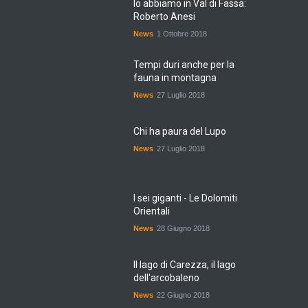
lo abbiamo in Val di Fassa:
Roberto Anesi
News
1 Ottobre 2018
Tempi duri anche per la
fauna in montagna
News
27 Luglio 2018
Chi ha paura del Lupo
News
27 Luglio 2018
I sei giganti - Le Dolomiti
Orientali
News
28 Giugno 2018
Il lago di Carezza, il lago
dell'arcobaleno
News
22 Giugno 2018