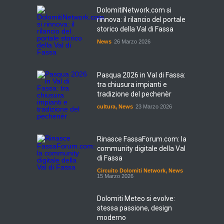
DolomitiNetwork.com si
rinnova: il rilancio del portale
storico della Val di Fassa
News
26 Marzo 2026
Pasqua 2026 in Val di Fassa:
tra chiusura impianti e
tradizione del pechenèr
cultura
,
News
23 Marzo 2026
Rinasce FassaForum.com: la
community digitale della Val
di Fassa
Circuito Dolomiti Network
,
News
15 Marzo 2026
Dolomiti Meteo si evolve:
stessa passione, design
moderno