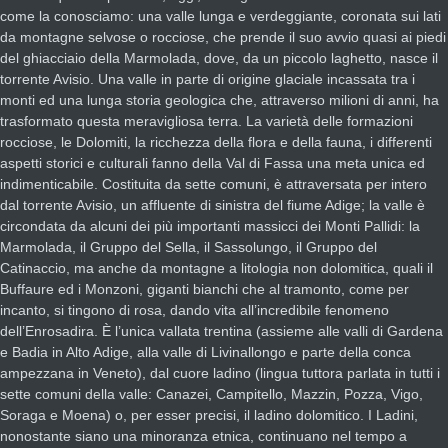
come la conosciamo: una valle lunga e verdeggiante, coronata sui lati
da montagne selvose o rocciose, che prende il suo avvio quasi ai piedi
del ghiacciaio della Marmolada, dove, da un piccolo laghetto, nasce il
torrente Avisio. Una valle in parte di origine glaciale incassata tra i
monti ed una lunga storia geologica che, attraverso milioni di anni, ha
trasformato questa meravigliosa terra. La varietà delle formazioni
rocciose, le Dolomiti, la ricchezza della flora e della fauna, i differenti
aspetti storici e culturali fanno della Val di Fassa una meta unica ed
indimenticabile. Costituita da sette comuni, è attraversata per intero
dal torrente Avisio, un affluente di sinistra del fiume Adige; la valle è
circondata da alcuni dei più importanti massicci dei Monti Pallidi: la
Marmolada, il Gruppo del Sella, il Sassolungo, il Gruppo del
Catinaccio, ma anche da montagne a litologia non dolomitica, quali il
Buffaure ed i Monzoni, giganti bianchi che al tramonto, come per
incanto, si tingono di rosa, dando vita all’incredibile fenomeno
dell’Enrosadira. È l’unica vallata trentina (assieme alle valli di Gardena
e Badia in Alto Adige, alla valle di Livinallongo e parte della conca
ampezzana in Veneto), dal cuore ladino (lingua tuttora parlata in tutti i
sette comuni della valle: Canazei, Campitello, Mazzin, Pozza, Vigo,
Soraga e Moena) o, per esser precisi, il ladino dolomitico. I Ladini,
nonostante siano una minoranza etnica, continuano nel tempo a