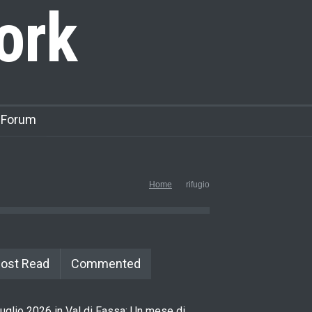
ork
 Forum
Home
rifugio
ost Read
Commented
uglio 2026 in Val di Fassa: Un mese di