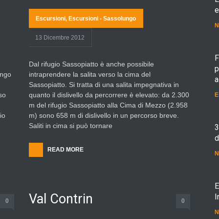
e
Escursioni
,
Escursioni - Sassolungo
N
13 Dicembre 2012
F
Dal rifugio Sassopiatto è anche possibile
p
ungo
intraprendere la salita verso la cima del
a
Sassopiatto. Si tratta di una salita impegnativa in
so
quanto il dislivello da percorrere è elevato: da 2.300
E
m del rifugio Sassopiatto alla Cima di Mezzo (2.958
io
m) sono 658 m di dislivello in un percorso breve.
Saliti in cima si può tornare
3
d
READ MORE
N
E
Val Contrin
I
0
0
N