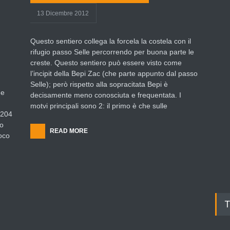
13 Dicembre 2012
Questo sentiero collega la forcela la costela con il
rifugio passo Selle percorrendo per buona parte le
creste. Questo sentiero può essere visto come
l’incipit della Bepi Zac (che parte appunto dal passo
Selle); però rispetto alla sopracitata Bepi è
 e
decisamente meno conosciuta e frequentata. I
motvi principali sono 2: il primo è che sulle
.204
ro
READ MORE
poco
T