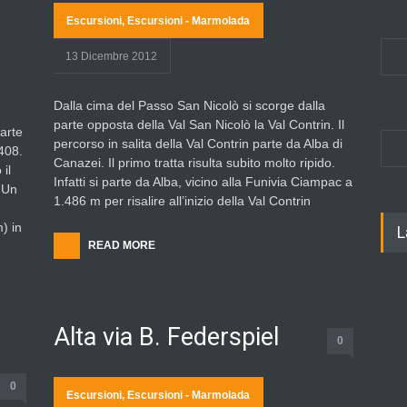
Escursioni
,
Escursioni - Marmolada
13 Dicembre 2012
Dalla cima del Passo San Nicolò si scorge dalla
parte opposta della Val San Nicolò la Val Contrin. Il
parte
percorso in salita della Val Contrin parte da Alba di
408.
Canazei. Il primo tratta risulta subito molto ripido.
il
Infatti si parte da Alba, vicino alla Funivia Ciampac a
. Un
1.486 m per risalire all’inizio della Val Contrin
) in
L
READ MORE
Alta via B. Federspiel
0
0
Escursioni
,
Escursioni - Marmolada