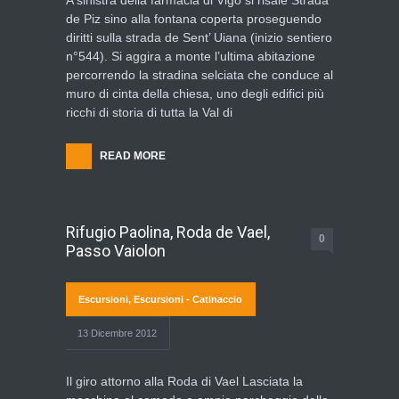
A sinistra della farmacia di Vigo si risale Strada
de Piz sino alla fontana coperta proseguendo
diritti sulla strada de Sent’ Uiana (inizio sentiero
n°544). Si aggira a monte l’ultima abitazione
percorrendo la stradina selciata che conduce al
muro di cinta della chiesa, uno degli edifici più
ricchi di storia di tutta la Val di
READ MORE
Rifugio Paolina, Roda de Vael,
0
Passo Vaiolon
Escursioni
,
Escursioni - Catinaccio
13 Dicembre 2012
Il giro attorno alla Roda di Vael Lasciata la