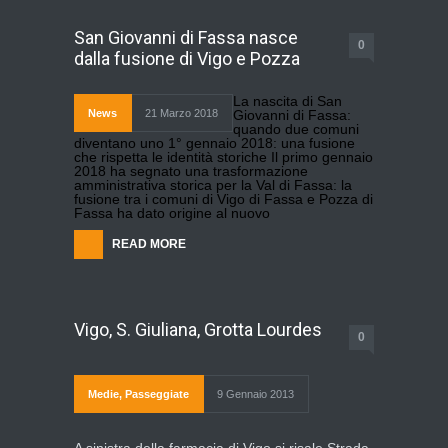
San Giovanni di Fassa nasce
0
dalla fusione di Vigo e Pozza
La nascita di San
News
21 Marzo 2018
Giovanni di Fassa:
quando due comuni
diventano uno 1° gennaio 2018: una fusione
che rispetta le identità storiche Il primo gennaio
2018 ha segnato una trasformazione
amministrativa storica per la Val di Fassa: la
fusione tra i comuni di Vigo di Fassa e Pozza di
Fassa ha dato origine al nuovo
READ MORE
Vigo, S. Giuliana, Grotta Lourdes
0
Medie
,
Passeggiate
9 Gennaio 2013