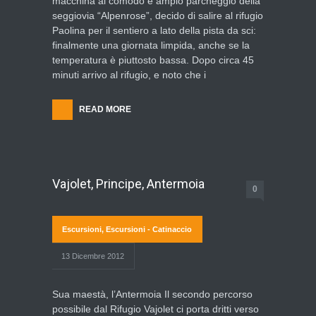
macchina al comodo e ampio parcheggio della
seggiovia “Alpenrose”, decido di salire al rifugio
Paolina per il sentiero a lato della pista da sci:
finalmente una giornata limpida, anche se la
temperatura è piuttosto bassa. Dopo circa 45
minuti arrivo al rifugio, e noto che i
READ MORE
Vajolet, Principe, Antermoia
0
Escursioni
,
Escursioni - Catinaccio
13 Dicembre 2012
Sua maestà, l’Antermoia Il secondo percorso
possibile dal Rifugio Vajolet ci porta dritti verso