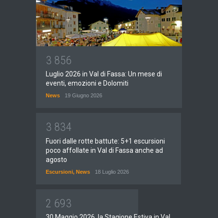
3
8
5
6
Luglio 2026 in Val di Fassa: Un mese di
eventi, emozioni e Dolomiti
News
19 Giugno 2026
3
8
3
4
Fuori dalle rotte battute: 5+1 escursioni
poco affollate in Val di Fassa anche ad
agosto
Escursioni
,
News
18 Luglio 2026
2
6
9
3
30 Maggio 2026, la Stagione Estiva in Val