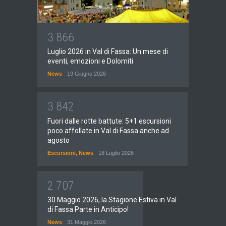
3
8
6
6
Luglio 2026 in Val di Fassa: Un mese di
eventi, emozioni e Dolomiti
News
19 Giugno 2026
3
8
4
2
Fuori dalle rotte battute: 5+1 escursioni
poco affollate in Val di Fassa anche ad
agosto
Escursioni
,
News
18 Luglio 2026
2
7
0
7
30 Maggio 2026, la Stagione Estiva in Val
di Fassa Parte in Anticipo!
News
31 Maggio 2026