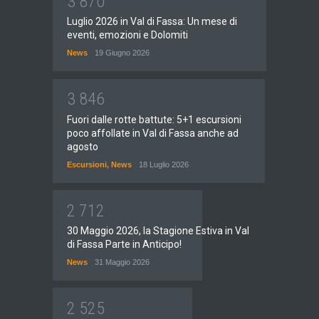
3
8
7
0
Luglio 2026 in Val di Fassa: Un mese di
eventi, emozioni e Dolomiti
News
19 Giugno 2026
3
8
4
6
Fuori dalle rotte battute: 5+1 escursioni
poco affollate in Val di Fassa anche ad
agosto
Escursioni
,
News
18 Luglio 2026
2
7
1
2
30 Maggio 2026, la Stagione Estiva in Val
di Fassa Parte in Anticipo!
News
31 Maggio 2026
2
5
2
5