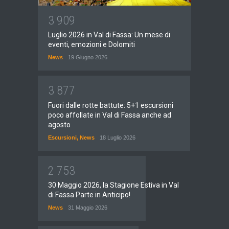
3
9
0
9
Luglio 2026 in Val di Fassa: Un mese di
eventi, emozioni e Dolomiti
News
19 Giugno 2026
3
8
7
7
Fuori dalle rotte battute: 5+1 escursioni
poco affollate in Val di Fassa anche ad
agosto
Escursioni
,
News
18 Luglio 2026
2
7
5
3
30 Maggio 2026, la Stagione Estiva in Val
di Fassa Parte in Anticipo!
News
31 Maggio 2026