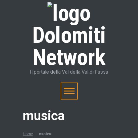
Dolomiti
Network
Il portale della Val della Val di Fassa
musica
Home
musica