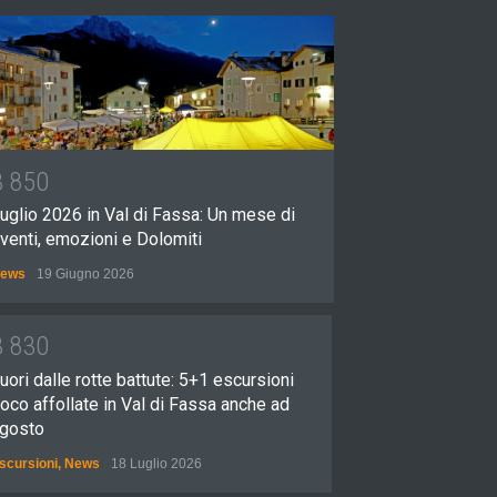
3
8
5
0
uglio 2026 in Val di Fassa: Un mese di
venti, emozioni e Dolomiti
ews
19 Giugno 2026
3
8
3
0
uori dalle rotte battute: 5+1 escursioni
oco affollate in Val di Fassa anche ad
gosto
scursioni
,
News
18 Luglio 2026