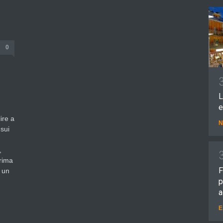
0
L
e
ire a
N
 sui
,
prima
F
, un
p
a
E