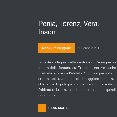
Penia, Lorenz, Vera,
Insom
Medie
,
Passeggiate
9 Gennaio 2013
Si parte dalla piazzetta centrale di Penìa per sal
destra della fontana sul Troi de Lorenz e uscire
prati alle spalle dell’abitato. Si prosegue sulla
strada, selciata nei punti di maggiore pendenza
che taglia il ripido pendio per raggiungere dap
l’abitato di Lorenz con la sua chiesetta e quindi
poco più a
READ MORE