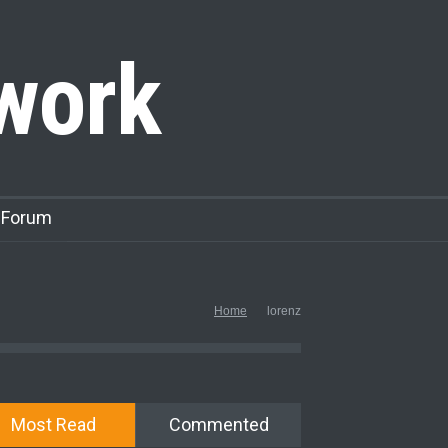
work
 Forum
Home
lorenz
Most Read
Commented