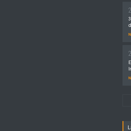
3
d
N
E
I
N
L