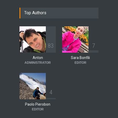
Top Authors
8
3
7
Anton
Sara Bonfili
ADMINISTRATOR
EDITOR
4
Paolo Pierobon
EDITOR