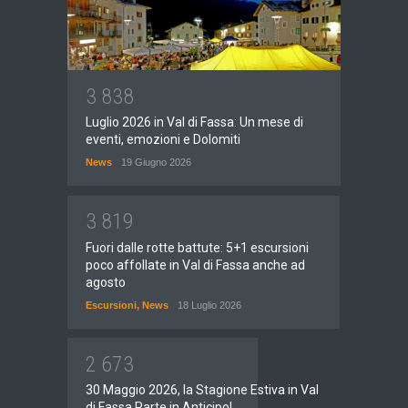
3
8
3
8
Luglio 2026 in Val di Fassa: Un mese di
eventi, emozioni e Dolomiti
News
19 Giugno 2026
3
8
1
9
Fuori dalle rotte battute: 5+1 escursioni
poco affollate in Val di Fassa anche ad
agosto
Escursioni
,
News
18 Luglio 2026
2
6
7
3
30 Maggio 2026, la Stagione Estiva in Val
di Fassa Parte in Anticipo!