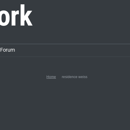
ork
 Forum
Home
residence weiss