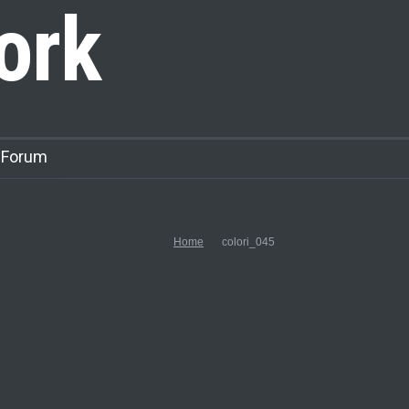
ork
 Forum
Home
colori_045