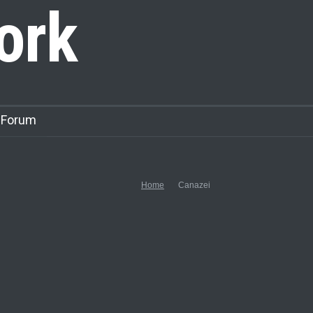
ork
 Forum
Home
Canazei