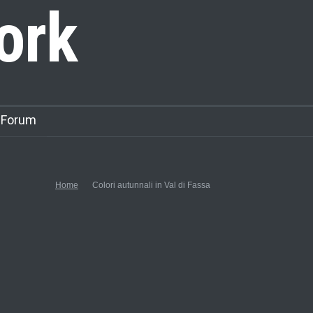
ork
 Forum
Home
Colori autunnali in Val di Fassa